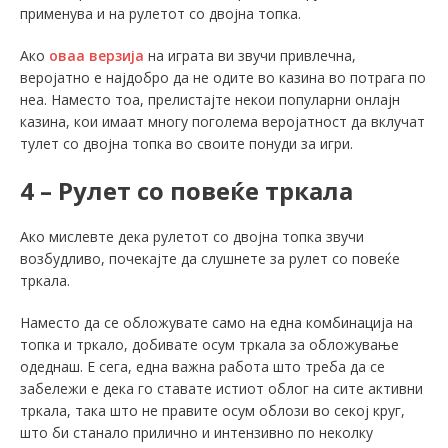
применува и на рулетот со двојна топка.
Ако
оваа верзија
на играта ви звучи привлечна,
веројатно е најдобро да не одите во казина во потрага по
неа. Наместо тоа, прелистајте некои популарни онлајн
казина, кои имаат многу поголема веројатност да вклучат
тулет со двојна топка во своите понуди за игри.
4 – Рулет со повеќе тркала
Ако мислевте дека рулетот со двојна топка звучи
возбудливо, почекајте да слушнете за рулет со повеќе
тркала.
Наместо да се обложувате само на една комбинација на
топка и тркало, добивате осум тркала за обложување
одеднаш. Е сега, една важна работа што треба да се
забележи е дека го ставате истиот облог на сите активни
тркала, така што не правите осум облози во секој круг,
што би станало прилично и интензивно по неколку