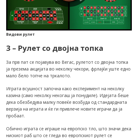
Видови рулет
3 – Рулет со двојна топка
За прв пат се појавува во Вегас, рулетот со двојна топка
ја презема акцијата во неколку чекори, фрлајќи уште едно
мало бело топче на тркалото.
Играта всушност започна како експеримент на неколку
казина (само неколку некогаш ја понудиле). Идејата беше
дека обезбедува малку повеќе возбуда од стандардната
верзија на играта и ќе ги привлече новите играчи да ја
пробаат.
Обично играта се играше на европско тло, што значи дека
нискиот раб што се гледа во европскиот рулет се