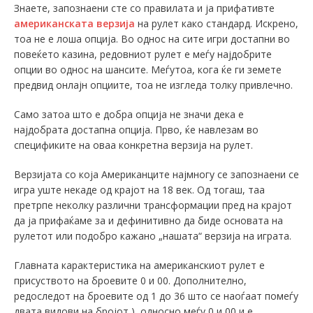
Знаете, запознаени сте со правилата и ја прифативте
американската верзија
на рулет како стандард. Искрено,
тоа не е лоша опција. Во однос на сите игри достапни во
повеќето казина, редовниот рулет е меѓу најдобрите
опции во однос на шансите. Меѓутоа, кога ќе ги земете
предвид онлајн опциите, тоа не изгледа толку привлечно.
Само затоа што е добра опција не значи дека е
најдобрата достапна опција. Прво, ќе навлезам во
спецификите на оваа конкретна верзија на рулет.
Верзијата со која Американците најмногу се запознаени се
игра уште некаде од крајот на 18 век. Од тогаш, таа
претрпе неколку различни трансформации пред на крајот
да ја прифаќаме за и дефинитивно да биде основата на
рулетот или подобро кажано „нашата“ верзија на играта.
Главната карактеристика на американскиот рулет е
присуството на броевите 0 и 00. Дополнително,
редоследот на броевите од 1 до 36 што се наоѓаат помеѓу
двата видови на бројот ), односно меѓу 0 и 00 и е