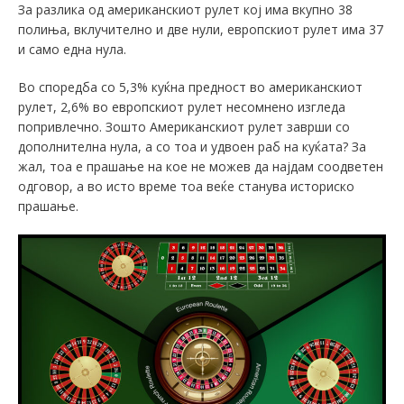
За разлика од американскиот рулет кој има вкупно 38
полиња, вклучително и две нули, европскиот рулет има 37
и само една нула.
Во споредба со 5,3% куќна предност во американскиот
рулет, 2,6% во европскиот рулет несомнено изгледа
попривлечно. Зошто Американскиот рулет заврши со
дополнителна нула, а со тоа и удвоен раб на куќата? За
жал, тоа е прашање на кое не можев да најдам соодветен
одговор, а во исто време тоа веќе станува историско
прашање.