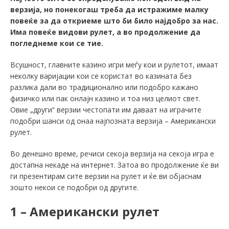
верзија, но понекогаш треба да истражиме малку
повеќе за да откриеме што би било најдобро за нас.
Има повеќе видови рулет, а во продолжение да
погледнеме кои се тие.
Всушност, главните казино игри меѓу кои и рулетот, имаат
неколку варијации кои се користат во казината без
разлика дали во традиционално или подобро кажано
физичко или пак онлајн казино и тоа низ целиот свет.
Овие „други“ верзии честопати им даваат на играчите
подобри шанси од онаа најпозната верзија – Американски
рулет.
Во денешно време, речиси секоја верзија на секоја игра е
достапна некаде на интернет. Затоа во продолжение ќе ви
ги презентирам сите верзии на рулет и ќе ви објаснам
зошто некои се подобри од другите.
1 – Американски рулет