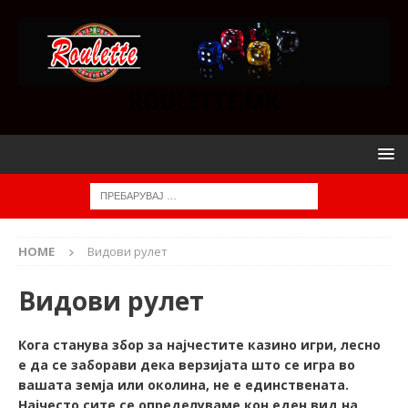
ROULETTE.MK
HOME
Видови рулет
Видови рулет
Кога станува збор за најчестите казино игри, лесно
е да се заборави дека верзијата што се игра во
вашата земја или околина, не е единствената.
Најчесто сите се определуваме кон еден вид на