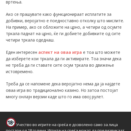
вртења.
Ако се прашувате како функционираат исплатите за
добивки, веројатно е поедноставно отколку што мислите.
На пример, ако се обложите на црно, а четири од осумте
тркала паднат на црно, ќе ги добиете добивките од сите
четири тркала одеднаш.
Еден интересен
аспект на оваа игра
е тоа што можете
да изберете кои тркала да ги активирате. Тоа значи дека
не треба да ги ставате сите осум тркала во движење
истовремено.
Треба да се напомене дека веројатно нема да ја најдете
оваа игра во традиционално казино. Но затоа постојат
многу онлајн верзии каде што го има овој рулет.
Учество во игрите на среќа е дозволено само за лица
постари од 18 години. Игрите на среќа можат да предизвикаат