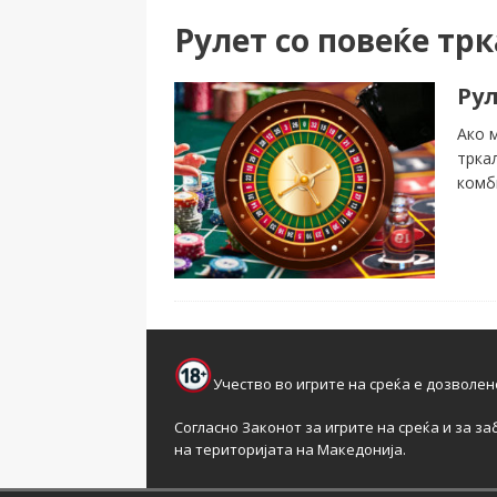
Рулет со повеќе тр
Рул
Ако 
трка
комб
Учество во игрите на среќа е дозволен
Согласно Законот за игрите на среќа и за за
на територијата на Македонија.