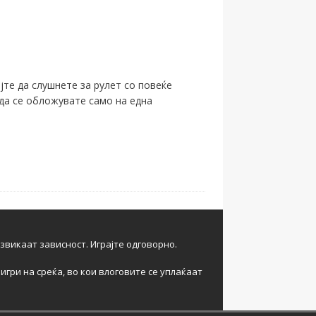
јте да слушнете за рулет со повеќе
 да се обложувате само на една
извикаат зависност. Играјте одговорно.
игри на среќа, во кои влоговите се уплаќаат