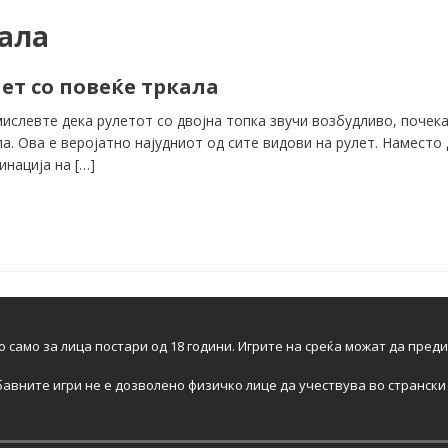
кала
ет со повеќе тркала
мислевте дека рулетот со двојна топка звучи возбудливо, почека
ла. Ова е веројатно најудниот од сите видови на рулет. Наместо
инација на
[…]
о само за лица постари од 18 години. Игрите на среќа можат да пред
бавните игри не е дозволено физичко лице да учествува во странски 