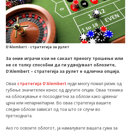
D'Alembert - стратегија за рулет
За оние играчи кои не сакаат преногу трошење или
не се толку способни да ги удвојуваат облозите,
D’Alembert – стратегија за рулет е одлична опција.
Оваа
стратегија D’Alembert
нуди многу помал ризик од
губење значителен износ од другите опции. Оваа техника
на обложување е посоодветна за облози како црвена/
црна или непарни/парни. Во оваа стратегија вашите
следни облози зависат од тоа што се случи во
претходната.
Ако го освоите облогот, ја намалувате вашата сума за