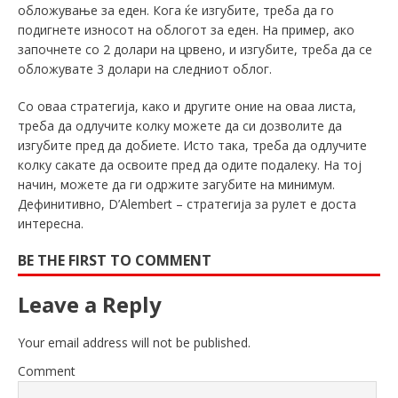
обложување за еден. Кога ќе изгубите, треба да го
подигнете износот на облогот за еден. На пример, ако
започнете со 2 долари на црвено, и изгубите, треба да се
обложувате 3 долари на следниот облог.
Со оваа стратегија, како и другите оние на оваа листа,
треба да одлучите колку можете да си дозволите да
изгубите пред да добиете. Исто така, треба да одлучите
колку сакате да освоите пред да одите подалеку. На тој
начин, можете да ги одржите загубите на минимум.
Дефинитивно, D’Alembert – стратегија за рулет е доста
интересна.
BE THE FIRST TO COMMENT
Leave a Reply
Your email address will not be published.
Comment